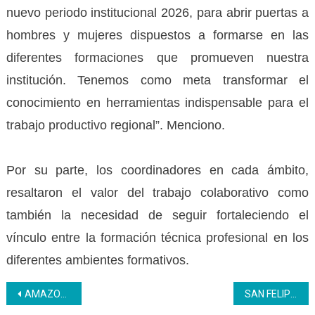
nuevo periodo institucional 2026, para abrir puertas a
hombres y mujeres dispuestos a formarse en las
diferentes formaciones que promueven nuestra
institución. Tenemos como meta transformar el
conocimiento en herramientas indispensable para el
trabajo productivo regional”. Menciono.
‎Por su parte, los coordinadores en cada ámbito,
resaltaron el valor del trabajo colaborativo como
también la necesidad de seguir fortaleciendo el
vínculo entre la formación técnica profesional en los
diferentes ambientes formativos.
Navegación
AMAZONAS | Inces fortalece alianzas a través del PNA
SAN FELIPE | Inces ofrece una amplia oferta formativa a los yaracuyanos