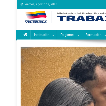
Saltar
viernes, agosto 07, 2026
al
contenido
Instituto Nacional de Ca
Inces
Institución
Regiones
Formación