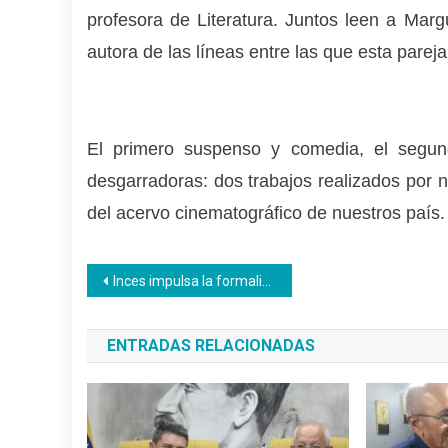
profesora de Literatura. Juntos leen a Margu
autora de las líneas entre las que esta parej
El primero suspenso y comedia, el segund
desgarradoras: dos trabajos realizados por 
del acervo cinematográfico de nuestros país.
Navegación
Inces impulsa la formalización de emprendimientos
de
ENTRADAS RELACIONADAS
entradas