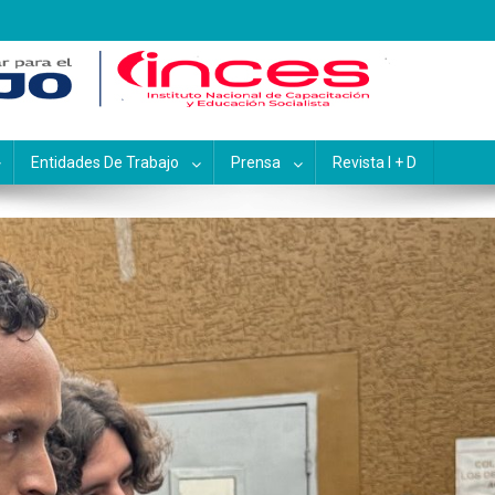
pacitación y Educación Socialis
Entidades De Trabajo
Prensa
Revista I + D