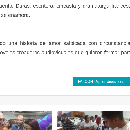
eritte Duras, escritora, cineasta y dramaturga frances
a se enamora.
o una historia de amor salpicada con circunstanci
noveles creadores audiovisuales que quieren formar par
FALCÓN | Aprendices y estudiantes del Inces analizaron agresiones internacionales contra la soberanía nacional