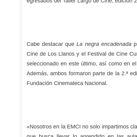
egresados del Taller Largo de Cine, edición 
Cabe destacar que
La negra encadenada
pa
Cine de Los Llanos y el Festival de Cine C
seleccionado en este último, así como en e
Además, ambos formaron parte de la 2.ª edic
Fundación Cinemateca Nacional.
«Nosotros en la EMCI no solo impartimos c
que busca llevar lo aprendido en las aulas