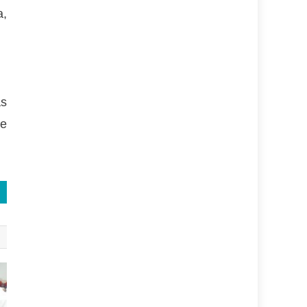
a,
as
te