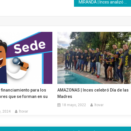
MIRANDA | Inces analizó geopolítica bolivariana de paz junto a especialistas
 financiamiento para los
AMAZONAS | Inces celebró Día de las
es que se forman en su
Madres
18 mayo, 2022
ltovar
, 2024
ltovar