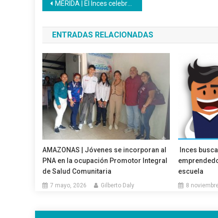
Navegación
MÉRIDA | El Inces celebró la tradicional Paradura del Niño Jesús
de
ENTRADAS RELACIONADAS
entradas
AMAZONAS | Jóvenes se incorporan al
Inces busca
PNA en la ocupación Promotor Integral
emprendedor
de Salud Comunitaria
escuela
7 mayo, 2026
Gilberto Daly
8 noviembre