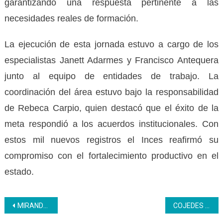
garantizando una respuesta pertinente a las
necesidades reales de formación.
La ejecución de esta jornada estuvo a cargo de los
especialistas Janett Adarmes y Francisco Antequera
junto al equipo de entidades de trabajo. La
coordinación del área estuvo bajo la responsabilidad
de Rebeca Carpio, quien destacó que el éxito de la
meta respondió a los acuerdos institucionales. Con
estos mil nuevos registros el Inces reafirmó su
compromiso con el fortalecimiento productivo en el
estado.
Navegación
MIRANDA | 150 participantes fortalecieron capacidades técnicas para ejecutar proyectos aprobados en consulta popular nacional
COJEDES | Inces y CDCE sellan alianza estratégica para masificar la formación técnica profesional