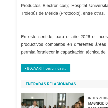
Productos Electrónicos); Hospital Universi
Trolebús de Mérida (Protocolo), entre otras.
En este sentido, para el año 2026 el Ince
productivos completos en diferentes áreas 
permita fortalecer la capacitación técnica de
Navegación
BOLÍVAR | Inces brinda capacitación en salud mental laboral al personal del hospital Guaiparo
de
ENTRADAS RELACIONADAS
entradas
INCES RECH
MAGNICIDIO