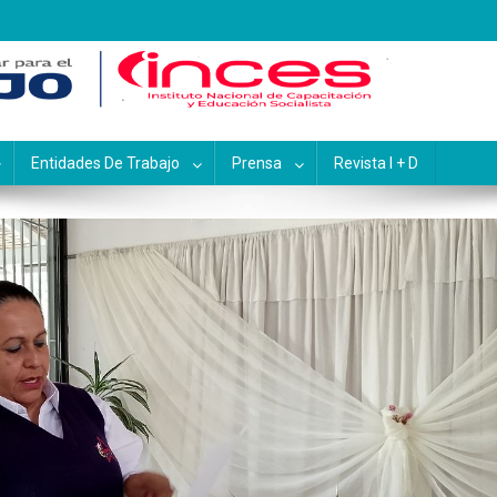
pacitación y Educación Socialis
Entidades De Trabajo
Prensa
Revista I + D