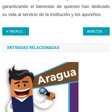
garantizando el bienestar de quienes han dedicado
su vida al servicio de la institución y los apureños.
Navegación
YARACUY | Desmontaje de motor realizan participantes de UC Mecánica Automotriz
AMAZONAS | Inces despliega jornada de inscripción en complejo educativo
de
ENTRADAS RELACIONADAS
entradas