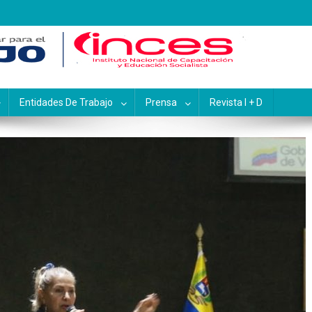
pacitación y Educación Socialis
Entidades De Trabajo
Prensa
Revista I + D