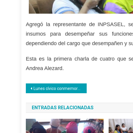
Agregó la representante de INPSASEL, se
insumos para desempeñar sus funciones
dependiendo del cargo que desempañen y su
Esta es la primera charla de cuatro que s
Andrea Alezard.
Navegación
Lunes cívico conmemoró el 124° aniversario del natalicio de Luis Beltrán Prieto Figueroa
de
ENTRADAS RELACIONADAS
entradas