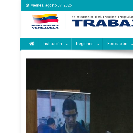
Saltar
viernes, agosto 07, 2026
al
contenido
Instituto Nacional de Ca
Inces
Institución
Regiones
Formación