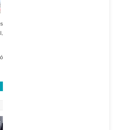
os
l,
zó