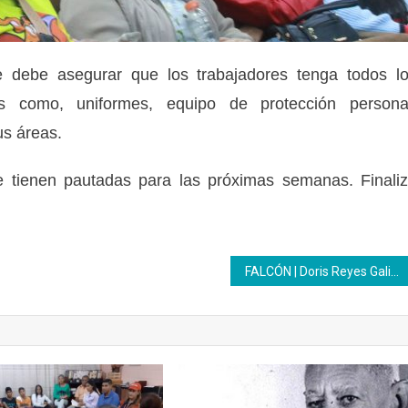
 debe asegurar que los trabajadores tenga todos l
 como, uniformes, equipo de protección persona
s áreas.
e tienen pautadas para las próximas semanas. Finali
FALCÓN | Doris Reyes Galicia impulsa la formación textil desde el CFS José Leonardo Chirino