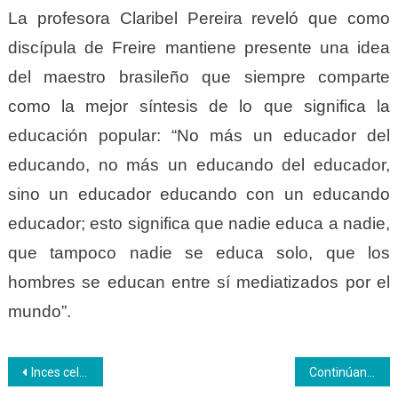
La profesora Claribel Pereira reveló que como
discípula de Freire mantiene presente una idea
del maestro brasileño que siempre comparte
como la mejor síntesis de lo que significa la
educación popular: “No más un educador del
educando, no más un educando del educador,
sino un educador educando con un educando
educador; esto significa que nadie educa a nadie,
que tampoco nadie se educa solo, que los
hombres se educan entre sí mediatizados por el
mundo”.
Navegación
Inces celebró la primera Jornada Nacional para la Transformación Curricular
Continúan los Jueves Culturales en Café Galería Wadäka