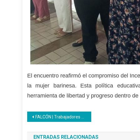
El encuentro reafirmó el compromiso del Ince
la mujer barinesa. Esta política educat
herramienta de libertad y progreso dentro de
Navegación
FALCÓN | Trabajadores de Corpoelec se forman en el Inces como analistas de sistemas
de
ENTRADAS RELACIONADAS