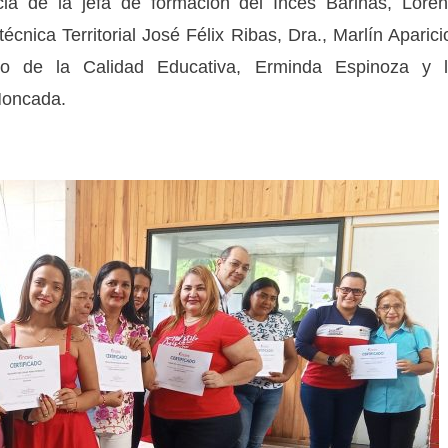
ia de la jefa de formación del Inces Barinas, Lore
écnica Territorial José Félix Ribas, Dra., Marlín Aparici
llo de la Calidad Educativa, Erminda Espinoza y 
Moncada.