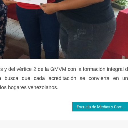
s y del vértice 2 de la GMVM con la formación integral 
iva busca que cada acreditación se convierta en u
 los hogares venezolanos.
Escuela de Medios y Comunicación del Inces dicta clase magistral para fortalecer habilidades digitales