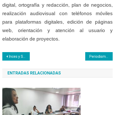
digital, ortografía y redacción, plan de negocios,
realización audiovisual con teléfonos móviles
para plataformas digitales, edición de páginas
web, orientación y atención al usuario y
elaboración de proyectos.
Navegación
Inces y Sociedad Ven Corporation firmaron convenio de cooperación
Periodismo responsable y RR. SS. fueron temas de discusión en la Escuela de Comunicación del Inces
de
ENTRADAS RELACIONADAS
entradas