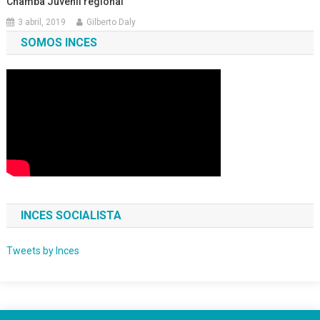
Chamba Juvenil regional
3 abril, 2019
Gilberto Daly
SOMOS INCES
INCES SOCIALISTA
Tweets by Inces