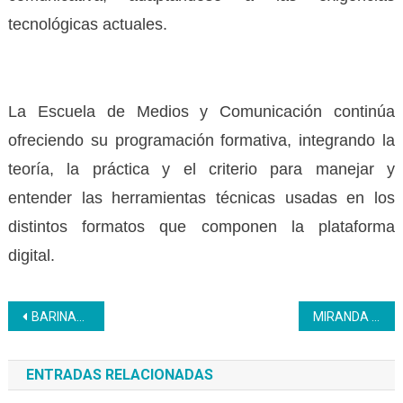
tecnológicas actuales.
La Escuela de Medios y Comunicación continúa
ofreciendo su programación formativa, integrando la
teoría, la práctica y el criterio para manejar y
entender las herramientas técnicas usadas en los
distintos formatos que componen la plataforma
digital.
Navegación
BARINAS | Inces entrega de 390 certificados productivos mujeres
MIRANDA | Aprendices del Inces plantaron 100 árboles en Caucaguita para reforestar Parque Caiza
de
ENTRADAS RELACIONADAS
entradas