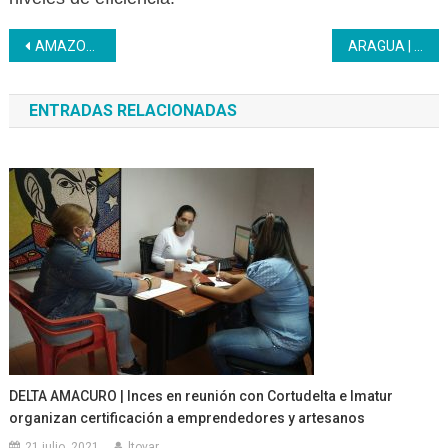
Navegación
AMAZONAS | Inces realiza entrega de certificados en honor al mes de la Mujer
ARAGUA | Inces realizó entrega masiva de certificados 2026
de
ENTRADAS RELACIONADAS
entradas
DELTA AMACURO | Inces en reunión con Cortudelta e Imatur
organizan certificación a emprendedores y artesanos
21 julio, 2021
ltovar