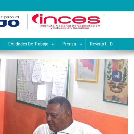
pacitación y Educación Socialis
Entidades De Trabajo
Prensa
Revista I + D