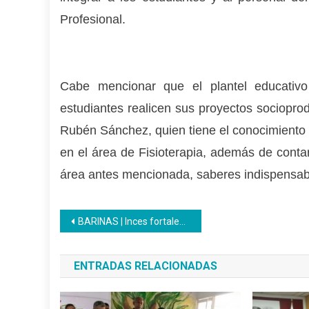
Profesional.
Cabe mencionar que el plantel educativo
estudiantes realicen sus proyectos sociopro
Rubén Sánchez, quien tiene el conocimiento 
en el área de Fisioterapia, además de conta
área antes mencionada, saberes indispensabl
Navegación
BARINAS | Inces fortaleció capacidades productivas de la clase obrera en Barinas a través de procesos formativos
de
ENTRADAS RELACIONADAS
entradas