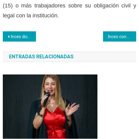
(15) o más trabajadores sobre su obligación civil y
legal con la institución.
Navegación
Inces dictó charla nacional sobre gestión de mantenimiento
Inces conmemora 61 años del PNA en su acto cívico
de
ENTRADAS RELACIONADAS
entradas