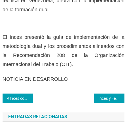
técnica en Venezuela, ahora con la implementación
de la formación dual.
El Inces presentó la guía de implementación de la
metodología dual y los procedimientos alineados con
la Recomendación 208 de la Organización
Internacional del Trabajo (OIT).
NOTICIA EN DESARROLLO
Navegación
Inces conmemora 61 años del PNA en su acto cívico
Inces y Fedecámaras estrechan lazos para robustecer la formación técnica profesional
de
ENTRADAS RELACIONADAS
entradas