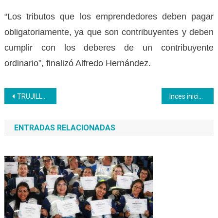
“Los tributos que los emprendedores deben pagar
obligatoriamente, ya que son contribuyentes y deben
cumplir con los deberes de un contribuyente
ordinario”, finalizó Alfredo Hernández.
Navegación
TRUJILLO | Inces impulsa presentación de proyectos socioproductivos en formaciones
Inces inicia elección de delegados de prevención
de
ENTRADAS RELACIONADAS
entradas