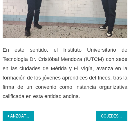
En este sentido, el Instituto Universitario de
Tecnología Dr. Cristóbal Mendoza (IUTCM) con sede
en las ciudades de Mérida y El Vigía, avanza en la
formación de los jóvenes aprendices del Inces, tras la
firma de un convenio como instancia organizativa
calificada en esta entidad andina.
Navegación
ANZOÁTEGUI | Inces celebró 10 años de la Juventud Productiva con jornadas recreativas
COJEDES | Fiscales del Inces desarrollan jornada de orientación y verificación tributaria
de