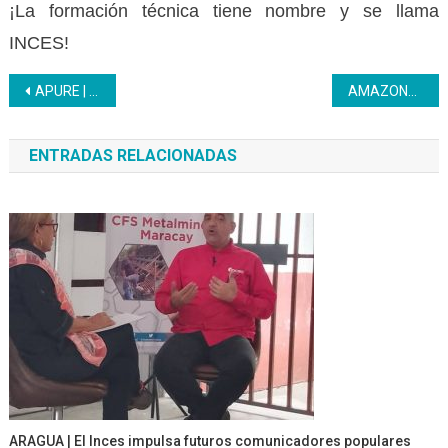
¡La formación técnica tiene nombre y se llama
INCES!
Navegación
APURE | Participantes del punto y círculo culminaron formación en Manicura
‎AMAZONAS | Inces Entregó Certificados En Refrigeración A Trabajadores Del Cicmeta
de
ENTRADAS RELACIONADAS
entradas
ARAGUA | El Inces impulsa futuros comunicadores populares