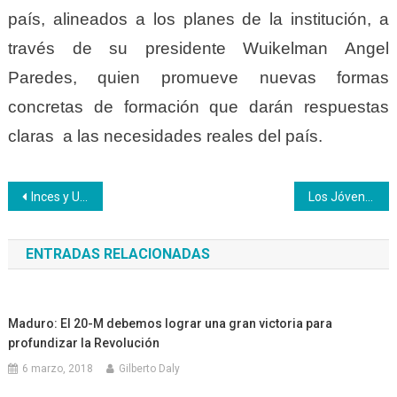
país, alineados a los planes de la institución, a
través de su presidente Wuikelman Angel
Paredes, quien promueve nuevas formas
concretas de formación que darán respuestas
claras a las necesidades reales del país.
Navegación
Inces y Unesco disertarán sobre el concepto de la formación profesional y su alcance
Los Jóvenes del Barrio ven en el Inces una plataforma de despegue social
de
ENTRADAS RELACIONADAS
entradas
Maduro: El 20-M debemos lograr una gran victoria para
profundizar la Revolución
6 marzo, 2018
Gilberto Daly