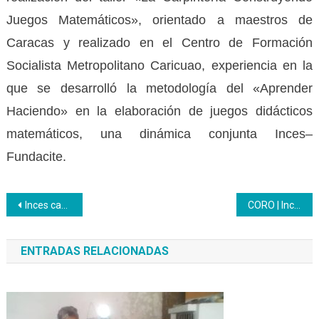
Juegos Matemáticos», orientado a maestros de
Caracas y realizado en el Centro de Formación
Socialista Metropolitano Caricuao, experiencia en la
que se desarrolló la metodología del «Aprender
Haciendo» en la elaboración de juegos didácticos
matemáticos, una dinámica conjunta Inces–
Fundacite.
Navegación
Inces capacitó a trabajadores en prevención y ética pública
CORO | Inces certificó a 30 mujeres como Promotoras de Salud Comunitaria: Parto Humanizado en Falcón
de
ENTRADAS RELACIONADAS
entradas