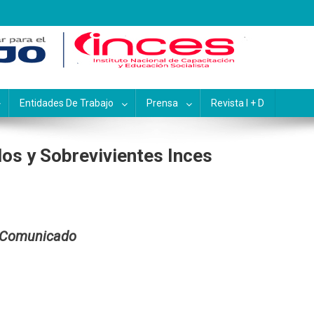
pacitación y Educación Socialis
Entidades De Trabajo
Prensa
Revista I + D
os y Sobrevivientes Inces
Comunicado