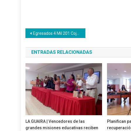
Navegación
Egresados 4 Mil 201 Cojedeños para impulsar los motores Indutrial y Construcción
de
ENTRADAS RELACIONADAS
entradas
LA GUAIRA | Vencedores de las
Planifican p
grandes misiones educativas reciben
recuperació