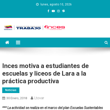
Saltar
lunes, agosto 10, 2026
al
contenido
Instituto Nacional de
Inces
Capacitación y Educación
Socialista
Inces motiva a estudiantes de
escuelas y liceos de Lara a la
práctica productiva
Noticias
Ltovar
30 Enero, 2018
*** La actividad se realiza en el marco del plan Escuelas Sustentables