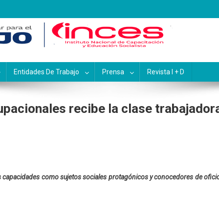
pacitación y Educación Socialis
Entidades De Trabajo
Prensa
Revista I + D
pacionales recibe la clase trabajador
us capacidades como sujetos sociales protagónicos y conocedores de ofici