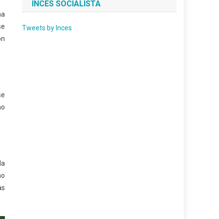
INCES SOCIALISTA
ma
se
Tweets by Inces
ón
se
mo
la
ho
as