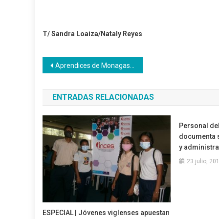
T/
Sandra Loaiza/Nataly Reyes
Navegación
Aprendices de Monagas protagonizaron trabajo voluntario en CFS “Simón Rodríguez”
de
ENTRADAS RELACIONADAS
entradas
Personal de
documenta s
y administra
23 julio, 20
ESPECIAL | Jóvenes vigíenses apuestan