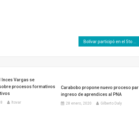
Bolívar participó en el 5to Trueque de Semillas Guayana
l Inces Vargas se
obre procesos formativos
Carabobo propone nuevo proceso par
tivos
ingreso de aprendices al PNA
18
ltovar
28 enero, 2020
Gilberto Daly