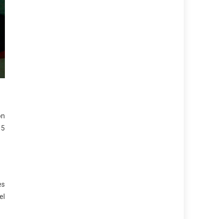
ón
15
es
el