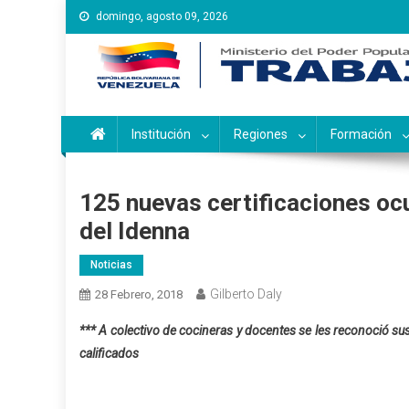
Saltar
domingo, agosto 09, 2026
al
contenido
Instituto Nacional de Ca
Inces
Institución
Regiones
Formación
125 nuevas certificaciones ocu
del Idenna
Noticias
Gilberto Daly
28 Febrero, 2018
*** A colectivo de cocineras y docentes se les reconoció s
calificados