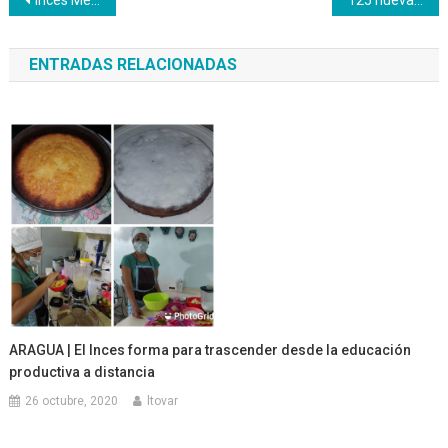
Navegación
de
ENTRADAS RELACIONADAS
entradas
ARAGUA | El Inces forma para trascender desde la educación
productiva a distancia
26 octubre, 2020
ltovar