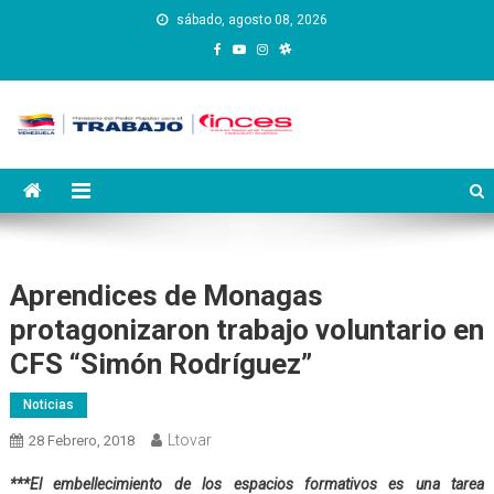
Saltar
sábado, agosto 08, 2026
al
contenido
Instituto Nacional de
Inces
Capacitación y Educación
Socialista
Aprendices de Monagas
protagonizaron trabajo voluntario en
CFS “Simón Rodríguez”
Noticias
Ltovar
28 Febrero, 2018
***El embellecimiento de los espacios formativos es una tarea