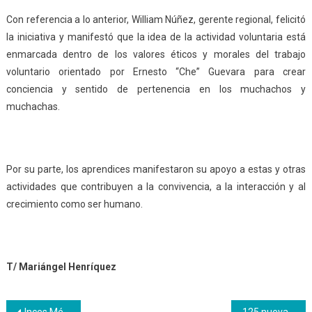
Con referencia a lo anterior, William Núñez, gerente regional, felicitó
la iniciativa y manifestó que la idea de la actividad voluntaria está
enmarcada dentro de los valores éticos y morales del trabajo
voluntario orientado por Ernesto “Che” Guevara para crear
conciencia y sentido de pertenencia en los muchachos y
muchachas.
Por su parte, los aprendices manifestaron su apoyo a estas y otras
actividades que contribuyen a la convivencia, a la interacción y al
crecimiento como ser humano.
T/ Mariángel Henríquez
Inces Mérida incorporó 1.206 aprendices durante el año 2017
125 nuevas certificaciones ocupacionales recibe la clase trabajadora del Idenna