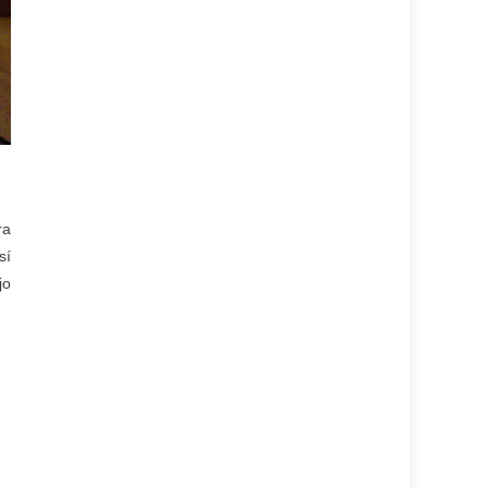
ra
sí
jo