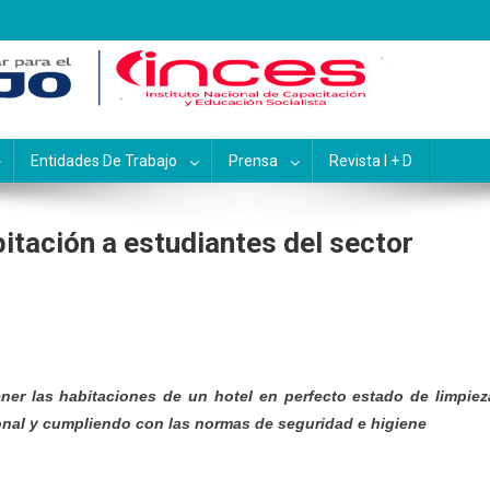
pacitación y Educación Socialis
Entidades De Trabajo
Prensa
Revista I + D
itación a estudiantes del sector
ner las habitaciones de un hotel en perfecto estado de limpiez
ional y cumpliendo con las normas de seguridad e higiene