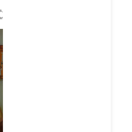
s,
ar