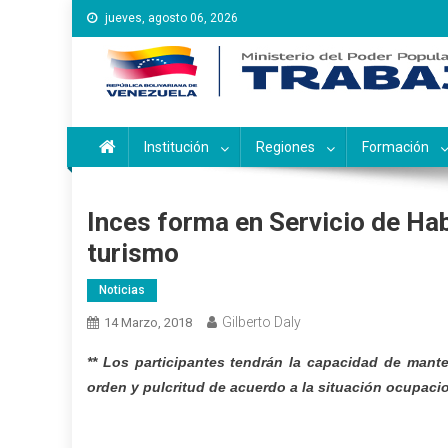
Saltar
jueves, agosto 06, 2026
al
contenido
Instituto Nacional de Ca
Inces
Institución
Regiones
Formación
Inces forma en Servicio de Hab
turismo
Noticias
Gilberto Daly
14 Marzo, 2018
** Los participantes tendrán la capacidad de mante
orden y pulcritud de acuerdo a la situación ocupac