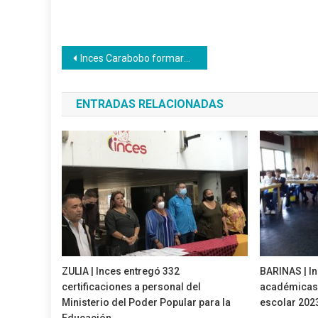
Navegación
Inces Carabobo formará y acreditará a trabajadores de tuberías para los pozos petroleros “Simón Bolívar”
de
ENTRADAS RELACIONADAS
entradas
ZULIA | Inces entregó 332
BARINAS | In
certificaciones a personal del
académicas 
Ministerio del Poder Popular para la
escolar 202