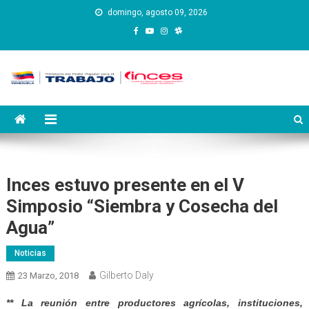
Saltar
domingo, agosto 09, 2026
al
contenido
Instituto Nacional de
Inces
Capacitación y Educación
Socialista
Inces estuvo presente en el V
Simposio “Siembra y Cosecha del
Agua”
Noticias
Gilberto Daly
23 Marzo, 2018
** La reunión entre productores agrícolas, instituciones,