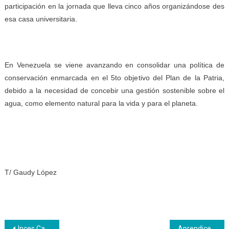
participación en la jornada que lleva cinco años organizándose des
esa casa universitaria.
En Venezuela se viene avanzando en consolidar una política de
conservación enmarcada en el 5to objetivo del Plan de la Patria,
debido a la necesidad de concebir una gestión sostenible sobre el
agua, como elemento natural para la vida y para el planeta.
T/ Gaudy López
Inces Carabobo construye la malla curricular de Lencería Clínica y Kit Quirúrgico
Aprendices Inces tomaron las calles de Cumana para decir #YoSí