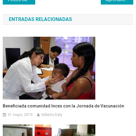
Navegación
de
ENTRADAS RELACIONADAS
entradas
Beneficiada comunidad Inces con la Jornada de Vacunación
31 mayo, 2019
Gilberto Daly