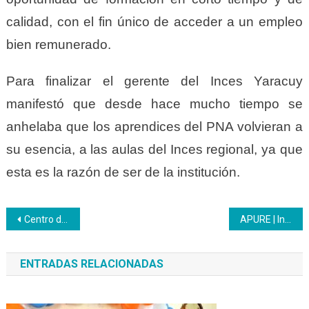
calidad, con el fin único de acceder a un empleo
bien remunerado.
Para finalizar el gerente del Inces Yaracuy
manifestó que desde hace mucho tiempo se
anhelaba que los aprendices del PNA volvieran a
su esencia, a las aulas del Inces regional, ya que
esta es la razón de ser de la institución.
Navegación
Centro de Formación de Tropa Profesional del CZGNB Sucre Nro 53 forma en ortografía y redacción
APURE | Inces acreditó emprendedores del municipio Achaguas
de
ENTRADAS RELACIONADAS
entradas