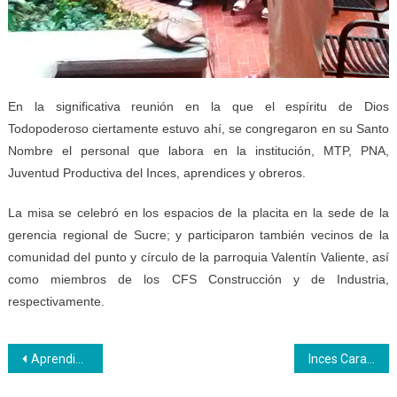
En la significativa reunión en la que el espíritu de Dios
Todopoderoso ciertamente estuvo ahí, se congregaron en su Santo
Nombre el personal que labora en la institución, MTP, PNA,
Juventud Productiva del Inces, aprendices y obreros.
La misa se celebró en los espacios de la placita en la sede de la
gerencia regional de Sucre; y participaron también vecinos de la
comunidad del punto y círculo de la parroquia Valentín Valiente, así
como miembros de los CFS Construcción y de Industria,
respectivamente.
Navegación
Aprendices tomaron semáforos de Valera en respaldo a la formación productiva
Inces Carabobo y la alcaldía de Montalbán recuperaron panadería del CFS “Valles Altos”
de