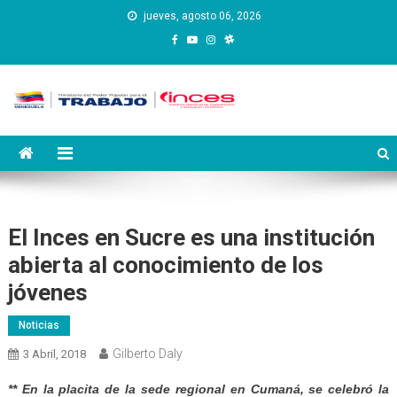
Saltar
jueves, agosto 06, 2026
al
contenido
Instituto Nacional de
Inces
Capacitación y Educación
Socialista
El Inces en Sucre es una institución
abierta al conocimiento de los
jóvenes
Noticias
Gilberto Daly
3 Abril, 2018
** En la placita de la sede regional en Cumaná, se celebró la