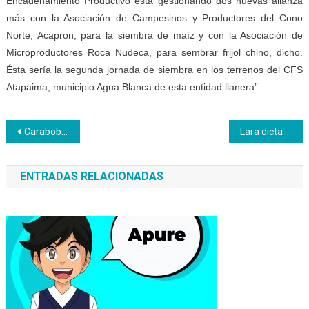
Encadenamiento Productivo está gestionando dos nuevas alianza
más con la Asociación de Campesinos y Productores del Cono
Norte, Acapron, para la siembra de maíz y con la Asociación de
Microproductores Roca Nudeca, para sembrar frijol chino, dicho.
Ésta sería la segunda jornada de siembra en los terrenos del CFS
Atapaima, municipio Agua Blanca de esta entidad llanera”.
Navegación
Carabobo trabaja para cumplir con más de 3.700 formaciones
Lara dicta curso en el área textil en territorio con alto potencial turístico
de
ENTRADAS RELACIONADAS
entradas