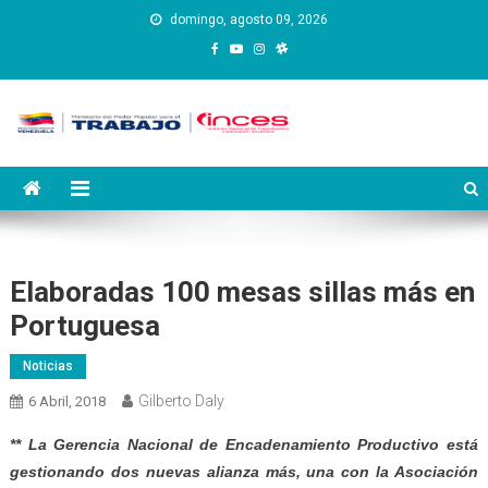
Saltar
domingo, agosto 09, 2026
al
contenido
Instituto Nacional de
Inces
Capacitación y Educación
Socialista
Elaboradas 100 mesas sillas más en
Portuguesa
Noticias
Gilberto Daly
6 Abril, 2018
** La Gerencia Nacional de Encadenamiento Productivo está
gestionando dos nuevas alianza más, una con la Asociación