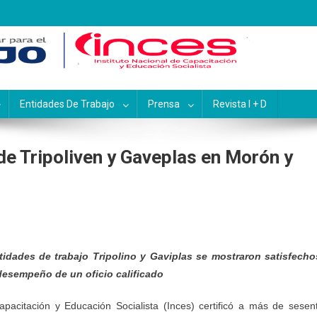
pacitación y Educación Socialis
Entidades De Trabajo
Prensa
Revista I + D
 de Tripoliven y Gaveplas en Morón y
tidades de trabajo Tripolino y Gaviplas se mostraron satisfecho
l desempeño de un oficio calificado
apacitación y Educación Socialista (Inces) certificó a más de sesen