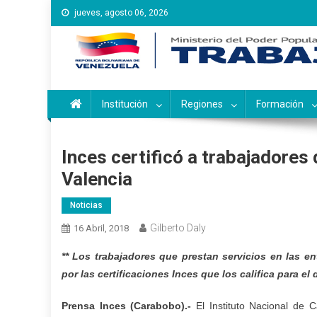
Saltar
jueves, agosto 06, 2026
al
contenido
Instituto Nacional de Ca
Inces
Institución
Regiones
Formación
Inces certificó a trabajadores
Valencia
Noticias
Gilberto Daly
16 Abril, 2018
** Los trabajadores que prestan servicios en las en
por las certificaciones Inces que los califica para e
Prensa Inces (Carabobo).-
El Instituto Nacional de C