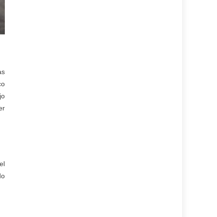
as
co
jo
er
el
do