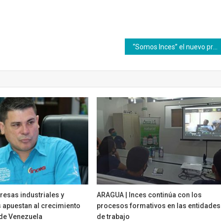
“Somos Inces” el nuevo programa radial regional del Inces Táchira
esas industriales y
ARAGUA | Inces continúa con los
 apuestan al crecimiento
procesos formativos en las entidades
de Venezuela
de trabajo