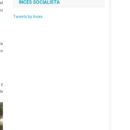
INCES SOCIALISTA
el
su
Tweets by Inces
ta
mo
 y
la