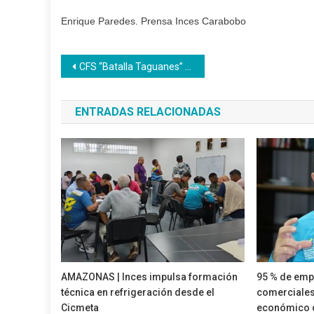
Enrique Paredes. Prensa Inces Carabobo
Navegación
CFS “Batalla Taguanes” entregó 100 mesas-sillas más a FEDE
de
ENTRADAS RELACIONADAS
entradas
AMAZONAS | Inces impulsa formación
95 % de empr
técnica en refrigeración desde el
comerciales
Cicmeta
económico 