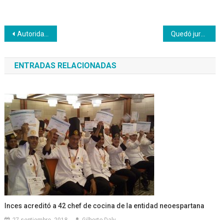
Navegación
Autoridades del Inces y Cenda invitadas al programa televisivo “Revista Matutina VIP”
Quedó juramentado el comando juvenil de campaña Simón Bolívar en Cojedes
de
ENTRADAS RELACIONADAS
entradas
Inces acreditó a 42 chef de cocina de la entidad neoespartana