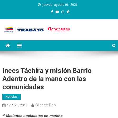
Saltar
jueves, agosto 06, 2026
al
contenido
Instituto Nacional de
Inces
Capacitación y Educación
Socialista
Inces Táchira y misión Barrio
Adentro de la mano con las
comunidades
Noticias
Gilberto Daly
17 Abril, 2018
** Misiones socialistas en marcha