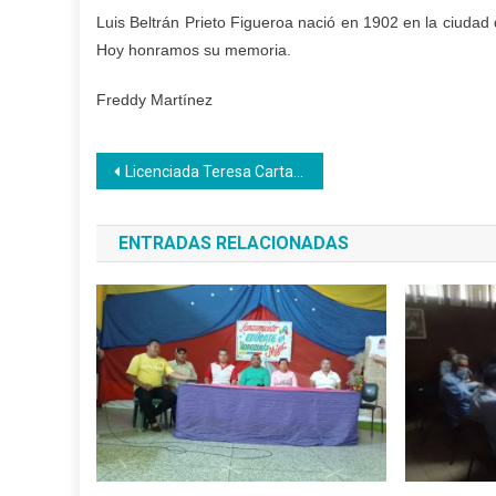
Luis Beltrán Prieto Figueroa nació en 1902 en la ciudad
Hoy honramos su memoria.
Freddy Martínez
Navegación
Licenciada Teresa Cartagena asume jefatura de la División de Formación Profesional de Inces Vargas
de
ENTRADAS RELACIONADAS
entradas