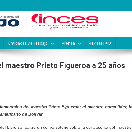
pacitación y Educación Socialis
Entidades De Trabajo
Prensa
Revista I + D
el maestro Prieto Figueroa a 25 años
amentales del maestro Prieto Figueroa: el maestro como líder, l
 americano de Bolívar
 del Libro se realizó un conversatorio sobre la obra escrita del maestro