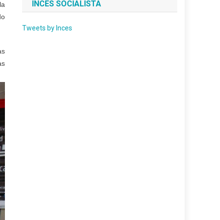
INCES SOCIALISTA
la
do
Tweets by Inces
as
as