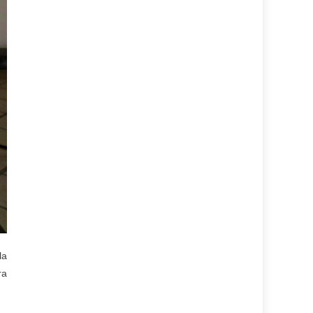
la
ra