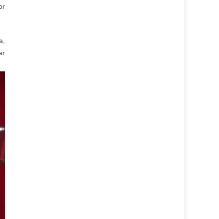
or
a,
ar