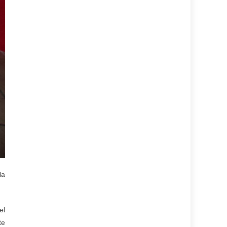
la
el
te