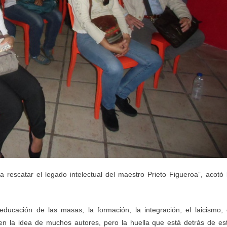
rescatar el legado intelectual del maestro Prieto Figueroa”, acotó 
ucación de las masas, la formación, la integración, el laicismo, 
n la idea de muchos autores, pero la huella que está detrás de es