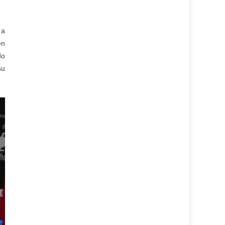
 a
en
do
su