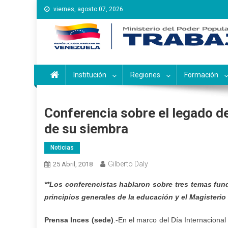
Saltar
viernes, agosto 07, 2026
al
contenido
Instituto Nacional de Ca
Inces
Institución
Regiones
Formación
Conferencia sobre el legado d
de su siembra
Noticias
Gilberto Daly
25 Abril, 2018
**Los conferencistas hablaron sobre tres temas fund
principios generales de la educación y el Magisterio
Prensa Inces (sede)
.-En el marco del Día Internacional