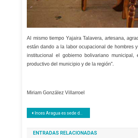
Al mismo tiempo Yajaira Talavera, artesana, agrad
están dando a la labor ocupacional de hombres y
institucional el gobierno bolivariano municipal,
productivo del municipio y de la región”.
Miriam González Villarroel
Navegación
Inces Aragua es sede del Encuentro del Movimiento Pedagógico Revolucionario
de
ENTRADAS RELACIONADAS
entradas