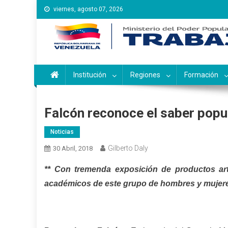
Saltar
viernes, agosto 07, 2026
al
contenido
Instituto Nacional de Ca
Inces
Institución
Regiones
Formación
Falcón reconoce el saber pop
Noticias
Gilberto Daly
30 Abril, 2018
** Con tremenda exposición de productos ar
académicos de este grupo de hombres y mujeres 