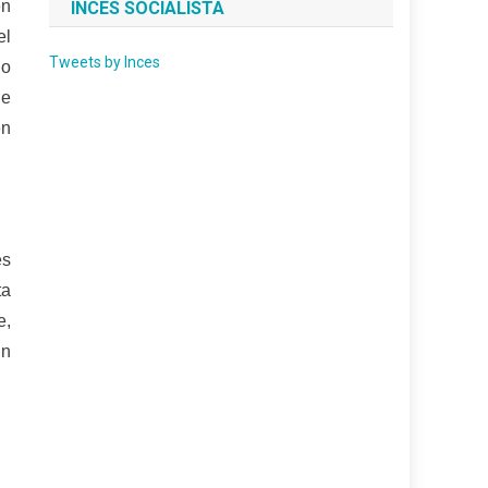
en
INCES SOCIALISTA
el
Tweets by Inces
do
de
en
es
ta
e,
un