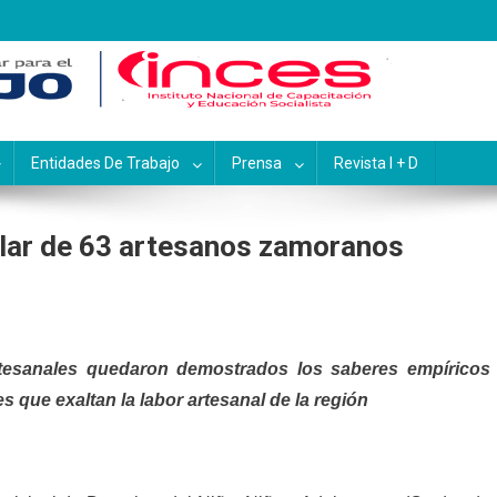
pacitación y Educación Socialis
Entidades De Trabajo
Prensa
Revista I + D
ular de 63 artesanos zamoranos
tesanales quedaron demostrados los saberes empíricos
que exaltan la labor artesanal de la región