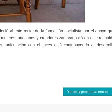
eció al ente rector de la formación socialista, por el apoyo q
 mujeres, artesanos y creadores zamoranos: “con este respal
 en articulación con el Inces está contribuyendo al desarrol
Yaracuy promueve encuentro con Promotores Técnico Productivos