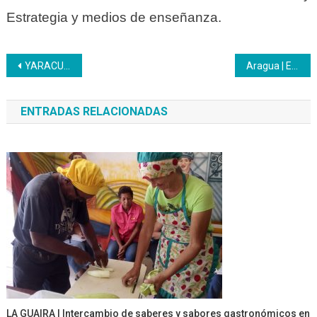
Estrategia y medios de enseñanza.
Navegación
YARACUY | Con nutrida participación arrancó el Plan Formador de Formadores
Aragua | El Inces es referente pedagógico una vez más desde la Formación de Formadores
de
ENTRADAS RELACIONADAS
entradas
LA GUAIRA | Intercambio de saberes y sabores gastronómicos en