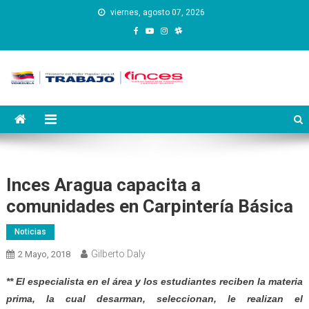
Saltar
viernes, agosto 07, 2026
al
contenido
Instituto Nacional de
Inces
Capacitación y Educación
Socialista
Inces Aragua capacita a
comunidades en Carpintería Básica
Noticias
Gilberto Daly
2 Mayo, 2018
** El especialista en el área y los estudiantes reciben la materia
prima, la cual desarman, seleccionan, le realizan el