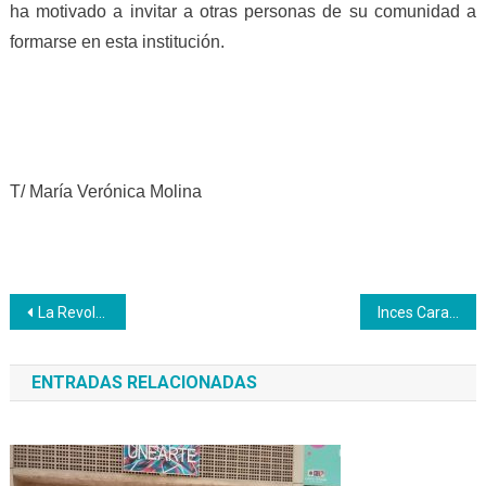
ha motivado a invitar a otras personas de su comunidad a
formarse en esta institución.
T/ María Verónica Molina
Navegación
La Revolución necesita a la clase obrera más que nunca para derrotar la Guerra Económica
Inces Carabobo dicta formación sobre Motivación al Logro a entidades de trabajo
de
ENTRADAS RELACIONADAS
entradas