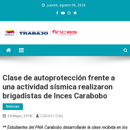
Saltar
jueves, agosto 06, 2026
al
contenido
Instituto Nacional de
Inces
Capacitación y Educación
Socialista
Clase de autoprotección frente a
una actividad sísmica realizaron
brigadistas de Inces Carabobo
Noticias
Gilberto Daly
29 Mayo, 2018
** Estudiantes del PNA Carabobo desarrollarán la clase recibida en los