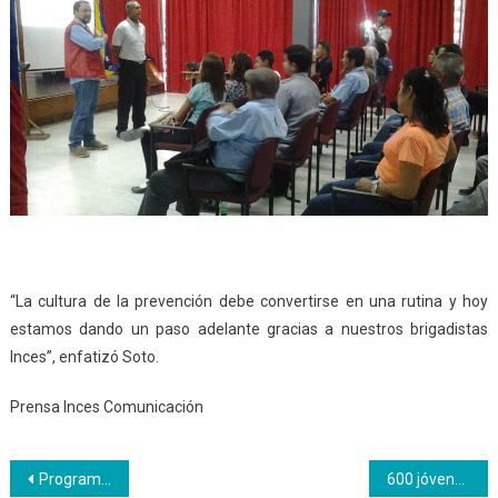
“La cultura de la prevención debe convertirse en una rutina y hoy
estamos dando un paso adelante gracias a nuestros brigadistas
Inces”, enfatizó Soto.
Prensa Inces Comunicación
Navegación
Programa Todas las Manos a la Siembra avanza en Inces Bolívar
600 jóvenes se incorporan al sistema productivo