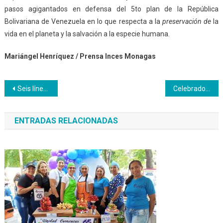
pasos agigantados en defensa del 5to plan de la República
Bolivariana de Venezuela en lo que respecta a la
preservación de
la
vida en el planeta y la salvación a la especie humana.
Mariángel Henríquez /
Prensa Inces Monagas
Navegación
Seis líneas de acción tendrá el Gobierno de Nicolás Maduro
Celebrados los primeros 31 de Anji
de
ENTRADAS RELACIONADAS
entradas