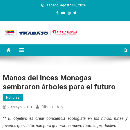
Saltar
sábado, agosto 08, 2026
al
contenido
Instituto Nacional de
Inces
Capacitación y Educación
Socialista
Manos del Inces Monagas
sembraron árboles para el futuro
Noticias
Gilberto Daly
29 Mayo, 2018
** El objetivo es crear conciencia ecologista en los niños, niñas y
jóvenes que se forman para generar un nuevo modelo productivo