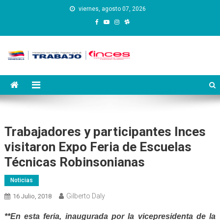
Saltar
viernes, agosto 07, 2026
al
contenido
Instituto Nacional de
Inces
Capacitación y Educación
Socialista
Trabajadores y participantes Inces
visitaron Expo Feria de Escuelas
Técnicas Robinsonianas
Noticias
Gilberto Daly
16 Julio, 2018
**En esta feria, inaugurada por la vicepresidenta de la