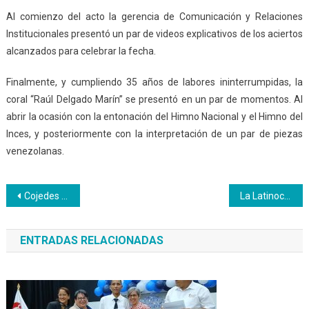
Al comienzo del acto la gerencia de Comunicación y Relaciones
Institucionales presentó un par de videos explicativos de los aciertos
alcanzados para celebrar la fecha.
Finalmente, y cumpliendo 35 años de labores ininterrumpidas, la
coral “Raúl Delgado Marín” se presentó en un par de momentos. Al
abrir la ocasión con la entonación del Himno Nacional y el Himno del
Inces, y posteriormente con la interpretación de un par de piezas
venezolanas.
Navegación
Cojedes demostró experiencias en áreas formativas y productivas
La Latinocaribeña de Venezuela colocó el broche de oro
de
ENTRADAS RELACIONADAS
entradas