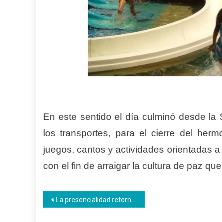
En este sentido el día culminó desde la
los transportes, para el cierre del he
juegos, cantos y actividades orientadas a 
con el fin de arraigar la cultura de paz qu
Navegación
La presencialidad retornó a la educación venezolana
de