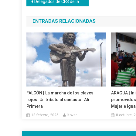
Navegación
Delegados de CFS de la Redi Oriental unifican propuestas para crear manual de normas
de
ENTRADAS RELACIONADAS
entradas
FALCÓN | La marcha de los claves
ARAGUA | Ini
rojos: Un tributo al cantautor Alí
promovidos p
Primera
Mujer e Igu
18 febrero, 2025
ltovar
8 octubre, 