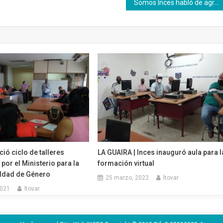
Somos Inces habló de agricultura urbana en su emisión 73 por Radio Miraflores
ció ciclo de talleres
LA GUAIRA | Inces inauguró aula para l
or el Ministerio para la
formación virtual
aldad de Género
25 marzo, 2022
ltovar
2021
ltovar