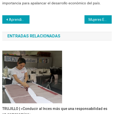
importancia para apalancar el desarrollo económico del país.
Navegación
Aprendices del Inces Bolívar asumen el reto de la conservación
Mujeres Emprendedoras demostraron sus destrezas en elaboración de carteras, bolsos y morrales
de
ENTRADAS RELACIONADAS
entradas
TRUJILLO | «Conducir al Inces más que una responsabilidad es