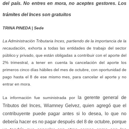
del país.
N
o entres en mora,
no acepte
s
gestores.
L
os
tr
á
mites del Inces son gratuitos
TRINA PINEDA | Sede
La Administración Tributaria Inces,
partiendo de
la importancia de
la
recaudación,
exhort
a
a todas las entidades de trabajo
del
sector
p
ú
blic
o
y
privad
o,
que están obligadas a contribuir con el aporte del
2% trimestral,
a tener
en cuenta la cancelación del aporte los
primeros cinco días hábiles del mes de octubre,
con oportunidad de
pago
hasta el 8 de
ese mismo
mes,
para cancelar
el
aporte y no
entrar en mora.
la
g
erente
g
eneral de
La información fue suministrada por
Tributos del Inces,
Wia
m
ney Gelvez,
quien agregó
que
e
l
contribuyente puede pagar antes si lo desea, lo que no
debería hacer es no pagar después del 8 de octubre, porque