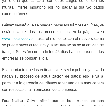
ya tendría que
cancelar
con otros
cargos
como son las
multas, interés moratorio por no pagar al día
y/o
pagos
extemporáneos.
G
é
lvez señaló
que
se puede
n
hacer los trámit
es en
l
í
nea, ya
están
establecidos
los
procedimiento
s
en
la página web
www.inces.gob.ve
. H
asta el momento,
con
el nuevo sistema
se
puede hacer
el registro y la actualización
de la entidad de
trabajo. S
e están corriendo los 45 días hábiles
para que las
empresas se pongan al día.
E
s importante que las entidades del sector público y privad
o
hagan su proceso de actualización de datos;
eso le va a
permitir a la gerencia de tributos tener una data m
á
s certera
con respecto a la información de la empresa.
Para finalizar, Gelvez afirmó
que
de igual manera
se est
á