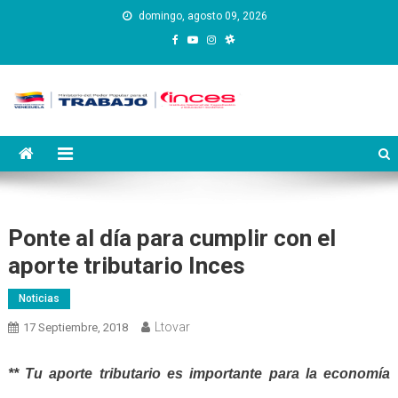
Saltar
domingo, agosto 09, 2026
al
contenido
Instituto Nacional de
Inces
Capacitación y Educación
Socialista
Ponte al día para cumplir con el
aporte tributario Inces
Noticias
Ltovar
17 Septiembre, 2018
**
Tu aporte tributario
es importante para
la economía