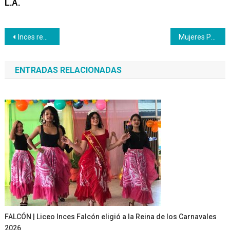
L.A.
Navegación
Inces realizará labores de reparación en planteles educativos
Mujeres Productivas Inces participan en Feria Escolar 2018
de
ENTRADAS RELACIONADAS
entradas
FALCÓN | Liceo Inces Falcón eligió a la Reina de los Carnavales
2026