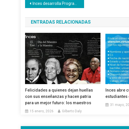
Navegación
Inces desarrolla Programa de Conucos Escolares
de
ENTRADAS RELACIONADAS
entradas
Felicidades a quienes dejan huellas
Inces abre c
con sus enseñanzas y hacen patria
estudiantes 
para un mejor futuro: los maestros
31 mayo, 2
15 enero, 2026
Gilberto Daly