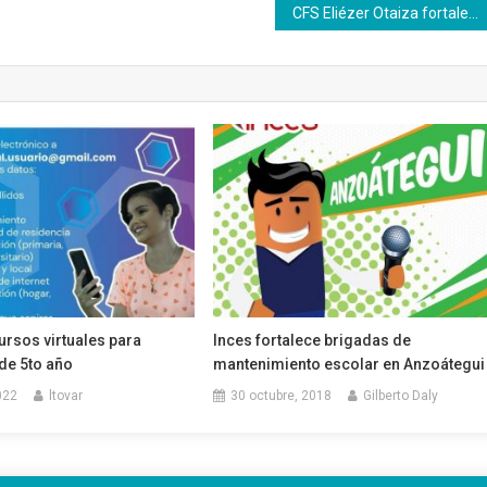
CFS Eliézer Otaiza fortalece el campo gastronómico
ursos virtuales para
Inces fortalece brigadas de
de 5to año
mantenimiento escolar en Anzoátegui
022
ltovar
30 octubre, 2018
Gilberto Daly