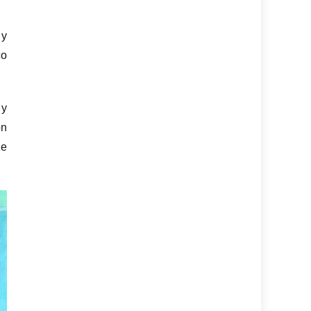
 y
co
 y
on
ue