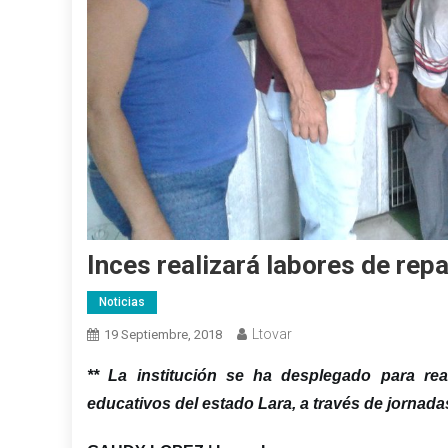
Inces realizará labores de rep
Noticias
Ltovar
19 Septiembre, 2018
**
La institución
se ha desplegado
para
rea
educativos
del estado Lara,
a través de
jornada