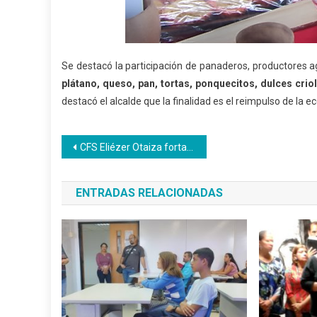
Se destacó la participación de panaderos, productores a
plátano, queso, pan, tortas, ponquecitos, dulces crio
destacó el alcalde que la finalidad es el reimpulso de la 
Navegación
CFS Eliézer Otaiza fortalece el campo gastronómico
de
ENTRADAS RELACIONADAS
entradas