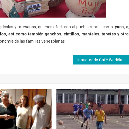
grícolas y artesanos, quienes ofertaron al pueblo rubros como:
yuca, aj
llos, así como también ganchos, cintillos, manteles, tapetes y otr
economía de las familias venezolanas.
Inaugurado Café Wadäka en el Inces Portuguesa