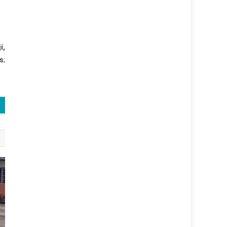
í,
os
;