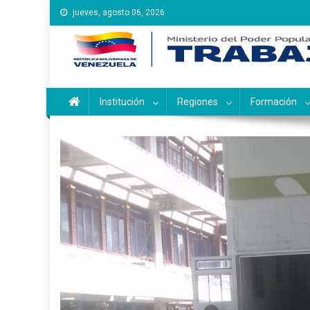
Saltar
jueves, agosto 06, 2026
al
contenido
Instituto Nacional de Ca
Inces
Institución
Regiones
Formación