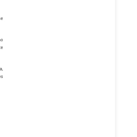
se
mo
te
a,
es