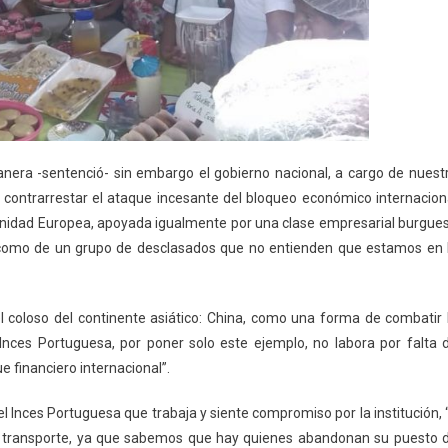
manera -sentenció- sin embargo el gobierno nacional, a cargo de nuest
contrarrestar el ataque incesante del bloqueo económico internacion
unidad Europea, apoyada igualmente por una clase empresarial burgue
sí como de un grupo de desclasados que no entienden que estamos en 
l coloso del continente asiático: China, como una forma de combatir 
nces Portuguesa, por poner solo este ejemplo, no labora por falta 
 financiero internacional”.
del Inces Portuguesa que trabaja y siente compromiso por la institución, 
de transporte, ya que sabemos que hay quienes abandonan su puesto 