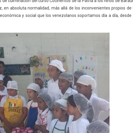
 de culminación del curso Cocineritos de la Patria a los niños de Barau
az, en absoluta normalidad, más allá de los inconvenientes propios de 
n económica y social que los venezolanos soportamos día a día, desde 