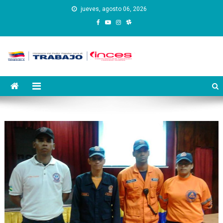
Saltar
jueves, agosto 06, 2026
al
contenido
Instituto Nacional de
Inces
Capacitación y Educación
Socialista