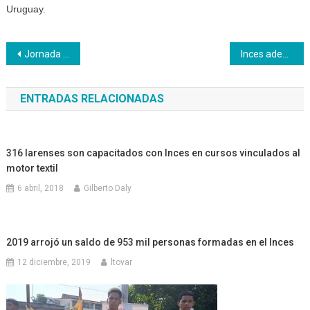
Uruguay.
Navegación
Jornada de trabajo voluntario en Caraballeda contó con la presencia del gobernador de Vargas
Inces adecua espacio para la primera sede de Café Wadäka en Barquisimeto
de
ENTRADAS RELACIONADAS
entradas
316 larenses son capacitados con Inces en cursos vinculados al
motor textil
6 abril, 2018
Gilberto Daly
2019 arrojó un saldo de 953 mil personas formadas en el Inces
12 diciembre, 2019
ltovar