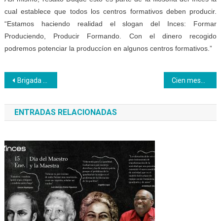
cual establece que todos los centros formativos deben producir.
“Estamos haciendo realidad el slogan del Inces: Formar
Produciendo, Producir Formando. Con el dinero recogido
podremos potenciar la produccíon en algunos centros formativos.”
Navegación
Brigada Productiva del CFS Bicentenario realiza construcción de semilleros y mesas organopónicas
Cien mesas sillas de la ETARP de Cumaná son reparadas por Inces
de
ENTRADAS RELACIONADAS
entradas